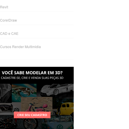
Revit
CorelDraw
CAD e CAE
Cursos Render Multimidia