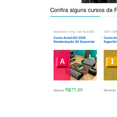
Confira alguns cursos d
Arquitetura e Eng. Civil
,
AutoCAD
,
CAD e CA
CAD e CAE
,
Design de Interiores
,
Inventor
,
P
Maquete Eletrônica
,
Projeto
Curso AutoCAD 2026
Curso In
Mecânico
,
Renderização
Renderização 3D Essencial
Superfíc
R$
77,00
R$
89,00
R$
109,00