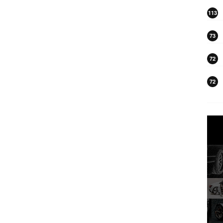
113
73
72
72