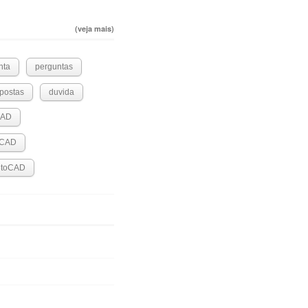
(veja mais)
nta
perguntas
postas
duvida
CAD
oCAD
utoCAD