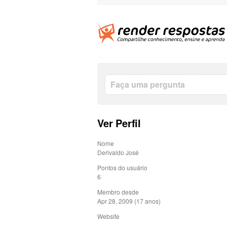
Ver Perfil
Nome
Derivaldo José
Pontos do usuário
6
Membro desde
Apr 28, 2009 (17 anos)
Website