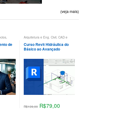
(veja mais)
cios
,
Arquitetura e Eng. Civil
,
CAD e
CAE
,
Hidráulica e Pneumática
,
Revit
ento de
Curso Revit Hidráulica do
Básico ao Avançado
R$
79,00
R$
139,00