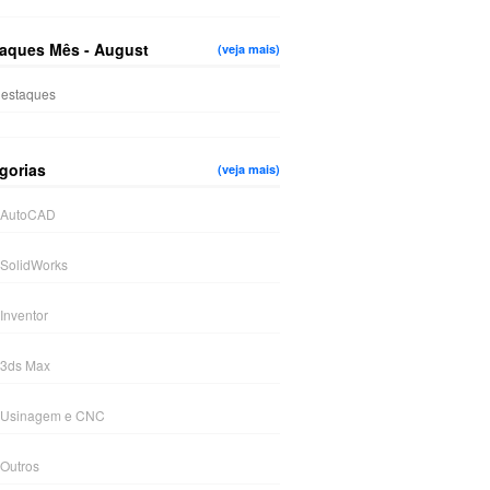
aques Mês - August
(veja mais)
estaques
gorias
(veja mais)
AutoCAD
SolidWorks
Inventor
3ds Max
Usinagem e CNC
Outros