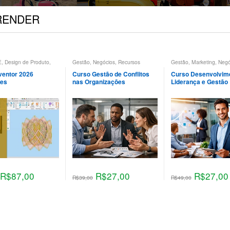
a RENDER
E
,
Design de Produto
,
Gestão
,
Negócios
,
Recursos
Gestão
,
Marketing
,
Negó
rojeto Mecânico
Humanos
Recursos Humanos
ventor 2026
Curso Gestão de Conflitos
Curso Desenvolvim
ies
nas Organizações
Liderança e Gestão
R$
87,00
R$
27,00
R$
27,00
R$
39,00
R$
49,00