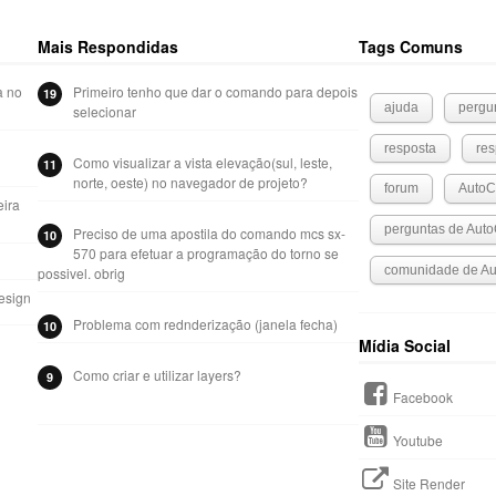
Mais Respondidas
Tags Comuns
a no
Primeiro tenho que dar o comando para depois
19
ajuda
pergu
selecionar
resposta
res
Como visualizar a vista elevação(sul, leste,
11
norte, oeste) no navegador de projeto?
forum
Auto
eira
perguntas de Aut
Preciso de uma apostila do comando mcs sx-
10
570 para efetuar a programação do torno se
comunidade de A
possivel. obrig
esign
Problema com rednderização (janela fecha)
10
Mídia Social
Como criar e utilizar layers?
9
Facebook
Youtube
Site Render