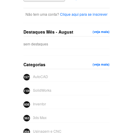
Não tem uma conta?
Clique aqui para se inscrever
Destaques Mês - August
(veja mais)
sem destaques
Categorias
(veja mais)
AutoCAD
1573
SolidWorks
1109
Inventor
608
3ds Max
363
Usinagem e CNC
204