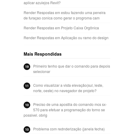
aplicar azulejos Revit?
Render Respostas
em
estou fazendo uma peneira
de furaçao conica como gerar o progroma cam
Render Respostas
em
Projeto Caixa Orgônica
Render Respostas
em
Aplicação ou ramo do design
Mais Respondidas
Primeiro tenho que dar o comando para depois
19
selecionar
Como visualizar a vista elevação(sul, leste,
11
norte, oeste) no navegador de projeto?
Preciso de uma apostila do comando mcs sx-
10
570 para efetuar a programação do torno se
possivel. obrig
Problema com rednderização (janela fecha)
10