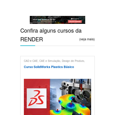
Confira alguns cursos da
RENDER
(veja mais)
CAD e CAE
,
CAE e Simulação
,
Design de Produto
,
Projeto Mecânico
,
Solidworks
Curso SolidWorks Plastics Básico