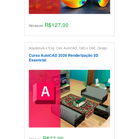
R$
127,00
R$
189,00
Arquitetura e Eng. Civil
,
AutoCAD
,
CAD e CAE
,
Design
de Interiores
,
Maquete Eletrônica
,
Projeto Mecânico
,
Renderização
Curso AutoCAD 2026 Renderização 3D
Essencial
R$
77,00