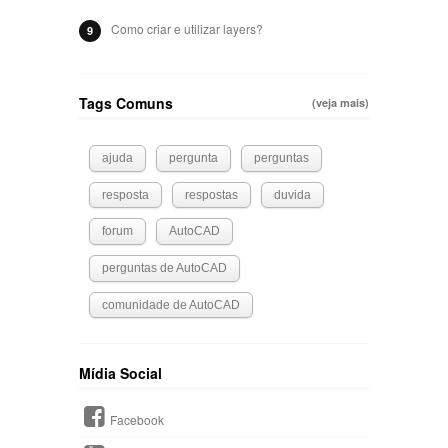
Como criar e utilizar layers?
9
Tags Comuns
(veja mais)
ajuda
pergunta
perguntas
resposta
respostas
duvida
forum
AutoCAD
perguntas de AutoCAD
comunidade de AutoCAD
Mídia Social
Facebook