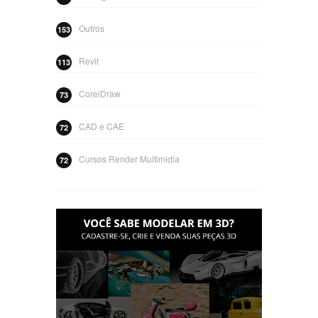
Outros
153
Revit
113
CorelDraw
73
CAD e CAE
72
Cursos Render Multimidia
72