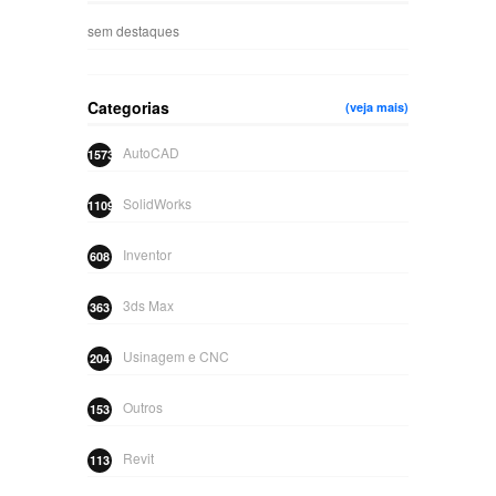
sem destaques
Categorias
(veja mais)
AutoCAD
1573
SolidWorks
1109
Inventor
608
3ds Max
363
Usinagem e CNC
204
Outros
153
Revit
113