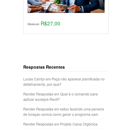
R$
27,00
R$
49,00
Respostas Recentes
Lucas Carrijo
em
Peça não aparece planificada no
detalhamento, por que?
Render Respostas
em
Qual é o comando para
aplicar azulejos Revit?
Render Respostas
em
estou fazendo uma peneira
de furaçao conica como gerar o progroma cam
Render Respostas
em
Projeto Caixa Orgônica