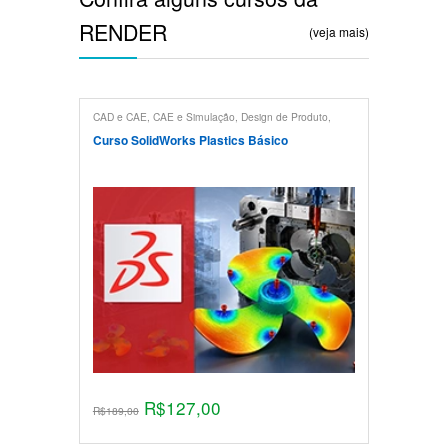
RENDER
(veja mais)
CAD e CAE
,
CAE e Simulação
,
Design de Produto
,
Projeto Mecânico
,
Solidworks
Curso SolidWorks Plastics Básico
R$
127,00
R$
189,00