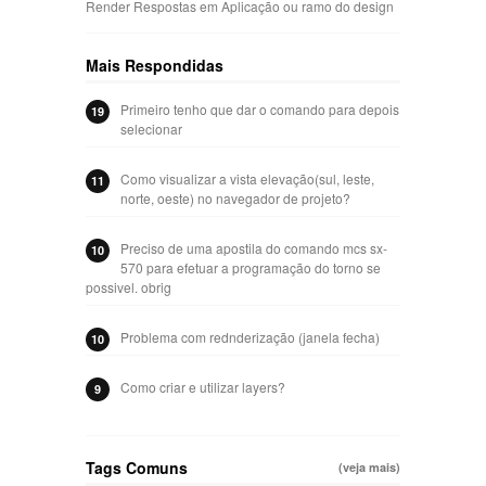
Render Respostas
em
Aplicação ou ramo do design
Mais Respondidas
Primeiro tenho que dar o comando para depois
19
selecionar
Como visualizar a vista elevação(sul, leste,
11
norte, oeste) no navegador de projeto?
Preciso de uma apostila do comando mcs sx-
10
570 para efetuar a programação do torno se
possivel. obrig
Problema com rednderização (janela fecha)
10
Como criar e utilizar layers?
9
Tags Comuns
(veja mais)