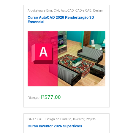
Arquitetura e Eng. Civil
,
AutoCAD
,
CAD e CAE
,
Design
de Interiores
,
Maquete Eletrônica
,
Projeto Mecânico
,
Renderização
Curso AutoCAD 2026 Renderização 3D
Essencial
R$
77,00
R$
89,00
CAD e CAE
,
Design de Produto
,
Inventor
,
Projeto
Mecânico
Curso Inventor 2026 Superfícies