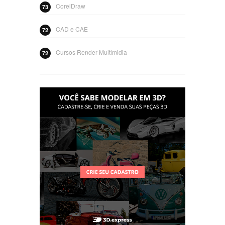
CorelDraw
73
CAD e CAE
72
Cursos Render Multimidia
72