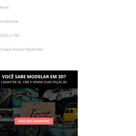
Revit
CorelDraw
CAD e CAE
Cursos Render Multimidia