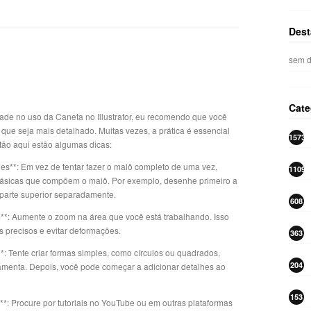
Dest
sem d
Cate
dade no uso da Caneta no Illustrator, eu recomendo que você
 que seja mais detalhado. Muitas vezes, a prática é essencial
1573
tão aqui estão algumas dicas:
s**: Em vez de tentar fazer o maiô completo de uma vez,
1109
sicas que compõem o maiô. Por exemplo, desenhe primeiro a
a parte superior separadamente.
608
**: Aumente o zoom na área que você está trabalhando. Isso
s precisos e evitar deformações.
363
*: Tente criar formas simples, como círculos ou quadrados,
204
rramenta. Depois, você pode começar a adicionar detalhes ao
153
ar**: Procure por tutoriais no YouTube ou em outras plataformas