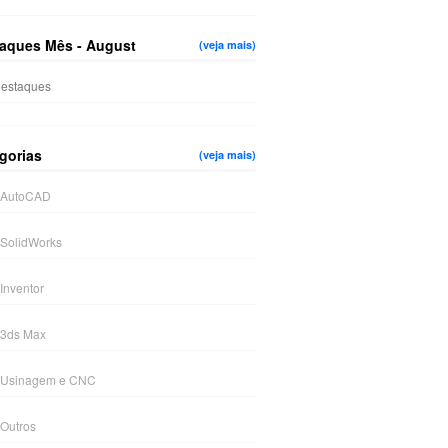
aques Mês - August
(veja mais)
estaques
gorias
(veja mais)
AutoCAD
SolidWorks
Inventor
3ds Max
Usinagem e CNC
Outros