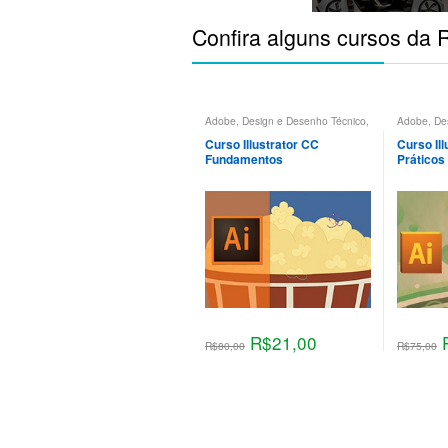
Confira alguns cursos d
Adobe
,
Design e Desenho Técnico
,
Adobe
,
De
Design Gráfico
,
Illustrator
Design Grá
Illustrator
Curso Illustrator CC
Curso Il
Fundamentos
Práticos
R$
21,00
R$
80,00
R$
75,00