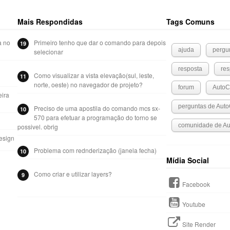
Mais Respondidas
Tags Comuns
a no
Primeiro tenho que dar o comando para depois
19
ajuda
pergu
selecionar
resposta
res
Como visualizar a vista elevação(sul, leste,
11
norte, oeste) no navegador de projeto?
forum
Auto
eira
perguntas de Aut
Preciso de uma apostila do comando mcs sx-
10
570 para efetuar a programação do torno se
comunidade de A
possivel. obrig
esign
Problema com rednderização (janela fecha)
10
Mídia Social
Como criar e utilizar layers?
9
Facebook
Youtube
Site Render