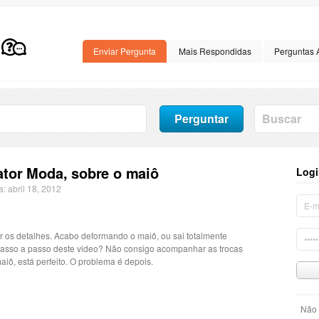
Enviar Pergunta
Mais Respondidas
Perguntas 
rator Moda, sobre o maiô
Logi
a: abril 18, 2012
 os detalhes. Acabo deformando o maiô, ou sai totalmente
 passo a passo deste video? Não consigo acompanhar as trocas
iô, está perfeito. O problema é depois.
Não 