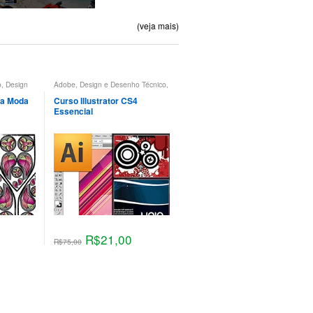
(veja mais)
o
,
Design
Adobe
,
Design e Desenho Técnico
,
esenho
Design Gráfico
,
Illustrator
Illustrator
,
ara Moda
Curso Illustrator CS4
Essencial
R$
21,00
R$
75,00