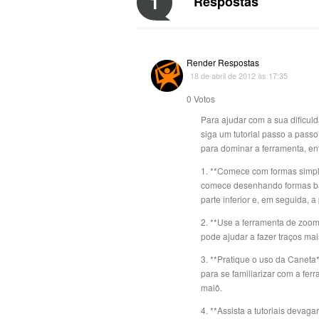
1
Respostas
Render Respostas
18 de abril de 2012 às 17:35
0
Votos
Para ajudar com a sua dificul
siga um tutorial passo a passo
para dominar a ferramenta, en
1. **Comece com formas simple
comece desenhando formas bá
parte inferior e, em seguida, 
2. **Use a ferramenta de zoom
pode ajudar a fazer traços mai
3. **Pratique o uso da Caneta*
para se familiarizar com a fe
maiô.
4. **Assista a tutoriais devag