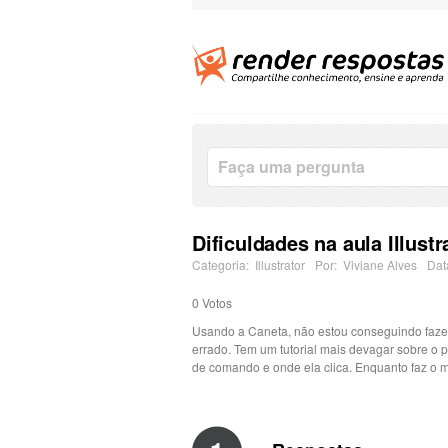
Dificuldades na aula Illust
Categoria:
Illustrator
Por:
Viviane Alves
Dat
0
Votos
Usando a Caneta, não estou conseguindo fazer
errado. Tem um tutorial mais devagar sobre o
de comando e onde ela clica. Enquanto faz o ma