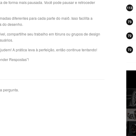
a de forma mais pausada. Você pode pausar e retroceder
113
madas diferentes para cada parte do maiô. Isso facilita a
73
es do desenho.
ível, compartilhe seu trabalho em fóruns ou grupos de design
72
suários.
udem! A prática leva à perfeição, então continue tentando!
72
ender Respostas”!
ta pergunta.