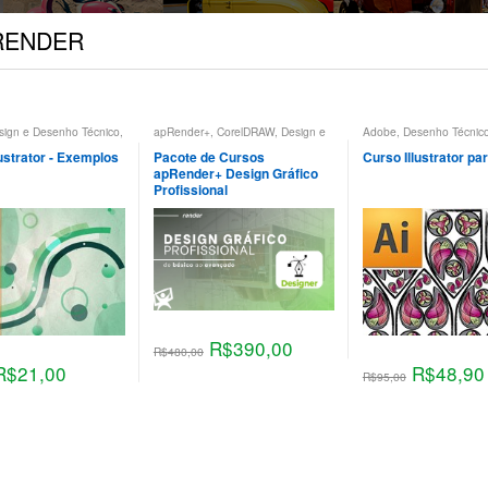
a RENDER
sign e Desenho Técnico
,
apRender+
,
CorelDRAW
,
Design e
Adobe
,
Desenho Técnic
fico
,
Edição de Imagem
,
Desenho Técnico
,
Illustrator
,
de Produto
,
Design e D
Indesign
,
Photoshop
,
Profissão
Técnico
,
Design Gráfico
,
lustrator - Exemplos
Pacote de Cursos
Curso Illustrator p
Moda
apRender+ Design Gráfico
Profissional
R$
390,00
R$
480,00
R$
21,00
R$
48,90
R$
95,00