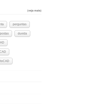
(veja mais)
nta
perguntas
postas
duvida
CAD
oCAD
utoCAD