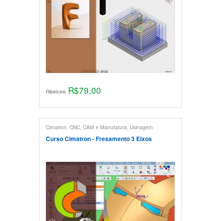
R$
79,00
R$
90,00
Cimatron
,
CNC, CAM e Manufatura
,
Usinagem
Curso Cimatron - Fresamento 3 Eixos