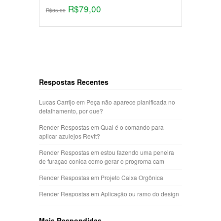
R$
79,00
R$
85,00
Respostas Recentes
Lucas Carrijo
em
Peça não aparece planificada no
detalhamento, por que?
Render Respostas
em
Qual é o comando para
aplicar azulejos Revit?
Render Respostas
em
estou fazendo uma peneira
de furaçao conica como gerar o progroma cam
Render Respostas
em
Projeto Caixa Orgônica
Render Respostas
em
Aplicação ou ramo do design
Mais Respondidas