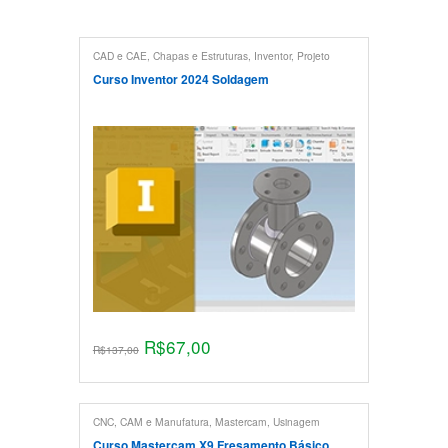
CAD e CAE
,
Chapas e Estruturas
,
Inventor
,
Projeto
Mecânico
,
Usinagem
Curso Inventor 2024 Soldagem
R$
67,00
R$
137,00
CNC, CAM e Manufatura
,
Mastercam
,
Usinagem
Curso Mastercam X9 Fresamento Básico