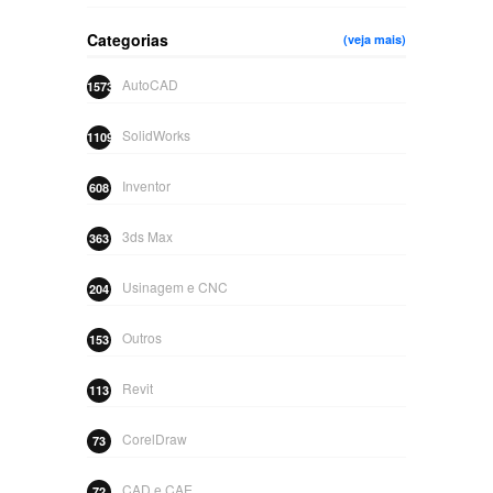
Categorias
(veja mais)
AutoCAD
1573
SolidWorks
1109
Inventor
608
3ds Max
363
Usinagem e CNC
204
Outros
153
Revit
113
CorelDraw
73
CAD e CAE
72