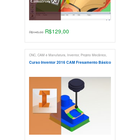
R$
129,00
R$
145,00
CNC, CAM e Manufatura
,
Inventor
,
Projeto Mecânico
,
Usinagem
Curso Inventor 2016 CAM Fresamento Básico