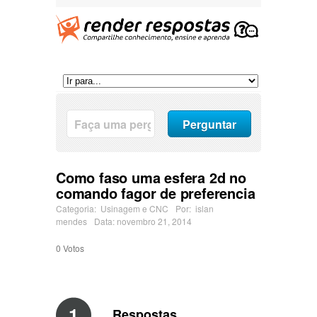
Como faso uma esfera 2d no
comando fagor de preferencia
Categoria:
Usinagem e CNC
Por:
islan
mendes
Data: novembro 21, 2014
0
Votos
1
Respostas