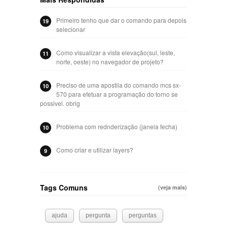
Primeiro tenho que dar o comando para depois
19
selecionar
Como visualizar a vista elevação(sul, leste,
11
norte, oeste) no navegador de projeto?
Preciso de uma apostila do comando mcs sx-
10
570 para efetuar a programação do torno se
possivel. obrig
Problema com rednderização (janela fecha)
10
Como criar e utilizar layers?
9
Tags Comuns
(veja mais)
ajuda
pergunta
perguntas