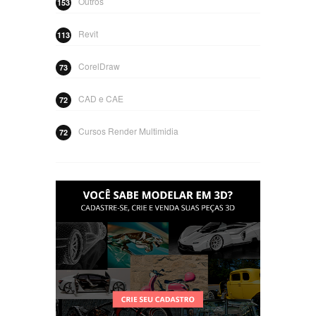
Outros
153
Revit
113
CorelDraw
73
CAD e CAE
72
Cursos Render Multimidia
72