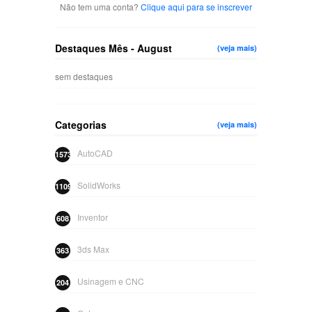
Não tem uma conta?
Clique aqui para se inscrever
Destaques Mês - August
(veja mais)
sem destaques
Categorias
(veja mais)
AutoCAD
1573
SolidWorks
1109
Inventor
608
3ds Max
363
Usinagem e CNC
204