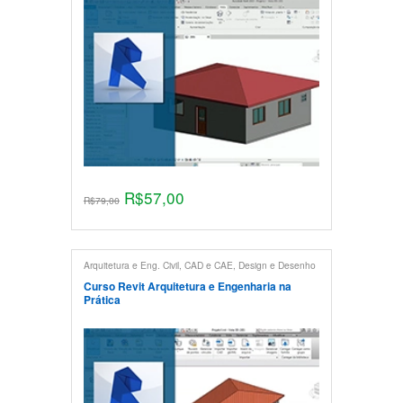
R$
57,00
R$
79,00
Arquitetura e Eng. Civil
,
CAD e CAE
,
Design e Desenho
Técnico
,
Maquete Eletrônica
,
Revit
Curso Revit Arquitetura e Engenharia na
Prática