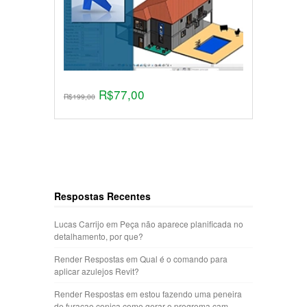
R$
77,00
R$
199,00
Respostas Recentes
Lucas Carrijo
em
Peça não aparece planificada no
detalhamento, por que?
Render Respostas
em
Qual é o comando para
aplicar azulejos Revit?
Render Respostas
em
estou fazendo uma peneira
de furaçao conica como gerar o progroma cam