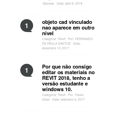
Macedo
Data: abril 6, 2018
objeto cad vinculado
1
nao aparece em outro
nivel
Categoria:
Revit
Por:
FERNANDO
DE PAULA SANTOS
Data:
dezembro 10, 2017
Por que não consigo
1
editar os materiais no
REVIT 2018, tenho a
versão estudante e
windows 10.
Categoria:
Revit
Por:
Flavio
Grael
Data: setembro 4, 2017