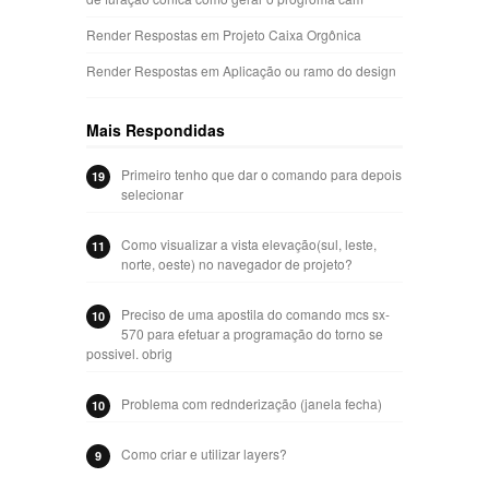
Render Respostas
em
Projeto Caixa Orgônica
Render Respostas
em
Aplicação ou ramo do design
Mais Respondidas
Primeiro tenho que dar o comando para depois
19
selecionar
Como visualizar a vista elevação(sul, leste,
11
norte, oeste) no navegador de projeto?
Preciso de uma apostila do comando mcs sx-
10
570 para efetuar a programação do torno se
possivel. obrig
Problema com rednderização (janela fecha)
10
Como criar e utilizar layers?
9