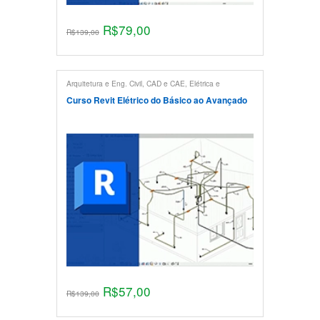
R$
79,00
R$
139,00
Arquitetura e Eng. Civil
,
CAD e CAE
,
Elétrica e
Eletrônica
,
Revit
Curso Revit Elétrico do Básico ao Avançado
R$
57,00
R$
139,00