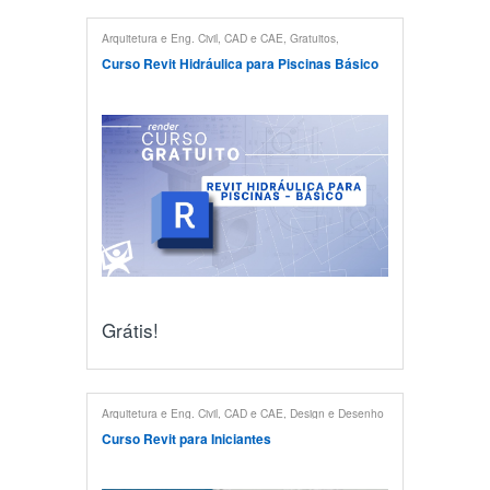
Arquitetura e Eng. Civil
,
CAD e CAE
,
Gratuitos
,
Hidráulica e Pneumática
,
Revit
Curso Revit Hidráulica para Piscinas Básico
Grátis!
Arquitetura e Eng. Civil
,
CAD e CAE
,
Design e Desenho
Técnico
,
Maquete Eletrônica
,
Revit
Curso Revit para Iniciantes