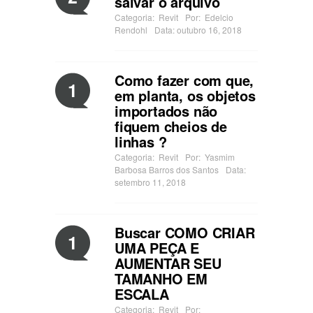
salvar o arquivo
Categoria:
Revit
Por:
Edelcio
Rendohl
Data: outubro 16, 2018
Como fazer com que,
1
em planta, os objetos
importados não
fiquem cheios de
linhas ?
Categoria:
Revit
Por:
Yasmim
Barbosa Barros dos Santos
Data:
setembro 11, 2018
Buscar COMO CRIAR
1
UMA PEÇA E
AUMENTAR SEU
TAMANHO EM
ESCALA
Categoria:
Revit
Por: