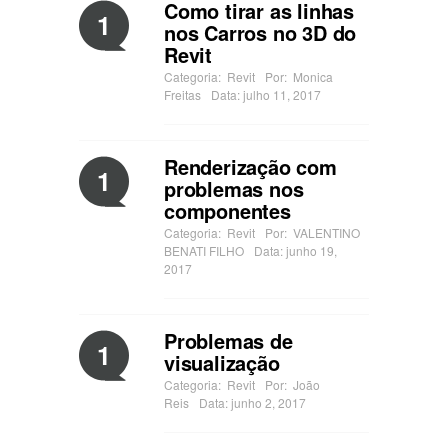
Como tirar as linhas
1
nos Carros no 3D do
Revit
Categoria:
Revit
Por:
Monica
Freitas
Data: julho 11, 2017
Renderização com
1
problemas nos
componentes
Categoria:
Revit
Por:
VALENTINO
BENATI FILHO
Data: junho 19,
2017
Problemas de
1
visualização
Categoria:
Revit
Por:
João
Reis
Data: junho 2, 2017