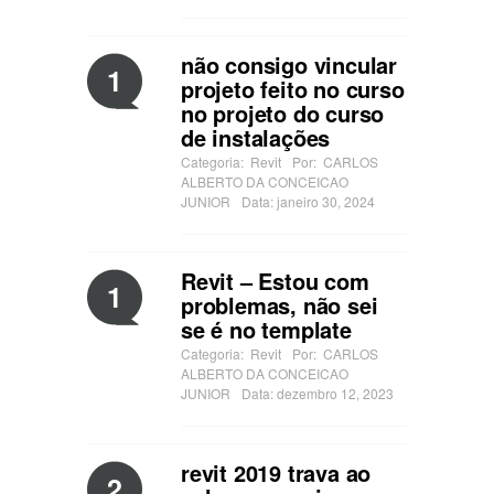
não consigo vincular
1
projeto feito no curso
no projeto do curso
de instalações
Categoria:
Revit
Por:
CARLOS
ALBERTO DA CONCEICAO
JUNIOR
Data: janeiro 30, 2024
Revit – Estou com
1
problemas, não sei
se é no template
Categoria:
Revit
Por:
CARLOS
ALBERTO DA CONCEICAO
JUNIOR
Data: dezembro 12, 2023
revit 2019 trava ao
2