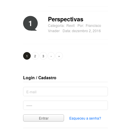
Perspectivas
1
Categoria:
Revit
Por:
Francisco
Vnader
Data: dezembro 2, 2016
1
2
3
›
»
Login / Cadastro
Esqueceu a senha?