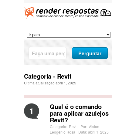
Categoria - Revit
Ultima atualização abril 1, 2025
Qual é o comando
1
para aplicar azulejos
Revit?
Categoria:
Revit
Por:
Aislan
Leogênio Rosa
Data: abril 1, 2025