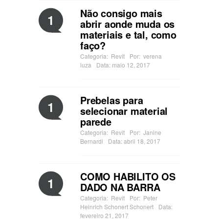
Não consigo mais
1
abrir aonde muda os
materiais e tal, como
faço?
Categoria:
Revit
Por:
verena
luza
Data: maio 12, 2017
Prebelas para
1
selecionar material
parede
Categoria:
Revit
Por:
Janine
Bernardi
Data: abril 18, 2017
COMO HABILITO OS
1
DADO NA BARRA
Categoria:
Revit
Por:
Peter
Heinrich Schonert Schonert
Data:
fevereiro 21, 2017